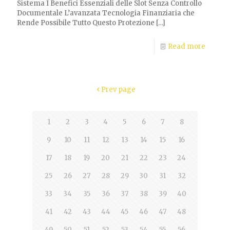
Sistema I Benefici Essenziali delle Slot Senza Controllo
Documentale L’avanzata Tecnologia Finanziaria che
Rende Possibile Tutto Questo Protezione
[…]
Read more
Prev page
1
2
3
4
5
6
7
8
9
10
11
12
13
14
15
16
17
18
19
20
21
22
23
24
25
26
27
28
29
30
31
32
33
34
35
36
37
38
39
40
41
42
43
44
45
46
47
48
49
50
51
52
53
54
55
56