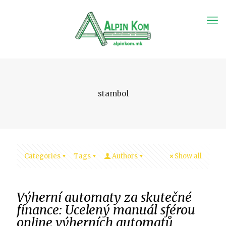
stambol
Categories
Tags
Authors
Show all
Výherní automaty za skutečné
finance: Ucelený manuál sférou
online výherních automatů