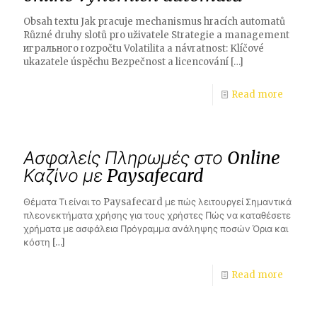
Obsah textu Jak pracuje mechanismus hracích automatů
Různé druhy slotů pro uživatele Strategie a management
игрального rozpočtu Volatilita a návratnost: Klíčové
ukazatele úspěchu Bezpečnost a licencování
[…]
Read more
Ασφαλείς Πληρωμές στο Online
Καζίνο με Paysafecard
Θέματα Τι είναι το Paysafecard με πώς λειτουργεί Σημαντικά
πλεονεκτήματα χρήσης για τους χρήστες Πώς να καταθέσετε
χρήματα με ασφάλεια Πρόγραμμα ανάληψης ποσών Όρια και
κόστη
[…]
Read more