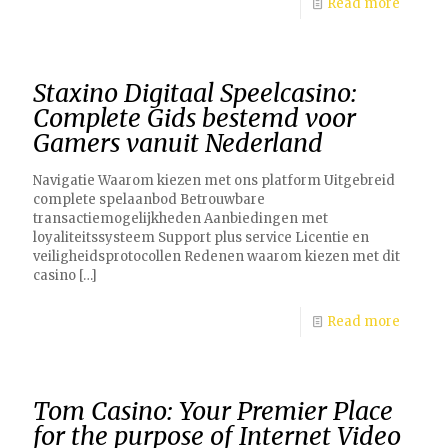
Read more
Staxino Digitaal Speelcasino:
Complete Gids bestemd voor
Gamers vanuit Nederland
Navigatie Waarom kiezen met ons platform Uitgebreid
complete spelaanbod Betrouwbare
transactiemogelijkheden Aanbiedingen met
loyaliteitssysteem Support plus service Licentie en
veiligheidsprotocollen Redenen waarom kiezen met dit
casino
[…]
Read more
Tom Casino: Your Premier Place
for the purpose of Internet Video