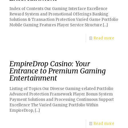
Index of Contents Our Gaming Interface Excellence
Reward System and Promotional Offerings Banking
Solutions & Transaction Protection Varied Game Portfolio
Mobile Gaming Features Player Service Structure
[…]
Read more
EmpireDrop Casino: Your
Entrance to Premium Gaming
Entertainment
Listing of Topics Our Diverse Gaming-related Portfolio
Advanced Protection Framework Player Bonus System
Payment Solutions and Processing Continuous Support
Excellence The Varied Gaming Portfolio Within
EmpireDrop,
[…]
Read more