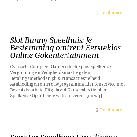
Read more
Slot Bunny Speelhuis: Je
Bestemming omtrent Eersteklas
Online Gokentertainment
Overzicht Compleet Gamecollectie plus Spelkeuze
Vergunning en Veiligheidsmaatregelen
Betalingsmethoden plus Transactiesnelheid
Aanbiedingen en Trouwprogramma Klantenservice met
Beschikbaarheid Uitgebreid Gamecollectie plus
Spelkeuze Op officiële website verzorgen wij
[…]
Read more